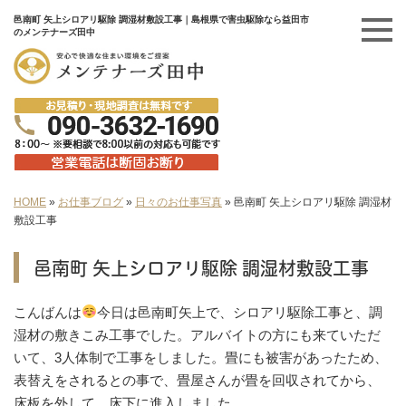
邑南町 矢上シロアリ駆除 調湿材敷設工事｜島根県で害虫駆除なら益田市
のメンテナーズ田中
HOME
»
お仕事ブログ
»
日々のお仕事写真
»
邑南町 矢上シロアリ駆除 調湿材
敷設工事
邑南町 矢上シロアリ駆除 調湿材敷設工事
こんばんは
今日は邑南町矢上で、シロアリ駆除工事と、調
湿材の敷きこみ工事でした。アルバイトの方にも来ていただ
いて、3人体制で工事をしました。畳にも被害があったため、
表替えをされるとの事で、畳屋さんが畳を回収されてから、
床板を外して、床下に進入しました。