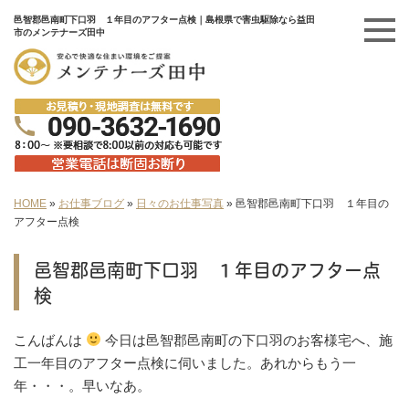
邑智郡邑南町下口羽 １年目のアフター点検｜島根県で害虫駆除なら益田
市のメンテナーズ田中
HOME
»
お仕事ブログ
»
日々のお仕事写真
»
邑智郡邑南町下口羽 １年目の
アフター点検
邑智郡邑南町下口羽 １年目のアフター点
検
こんばんは
今日は邑智郡邑南町の下口羽のお客様宅へ、施
工一年目のアフター点検に伺いました。あれからもう一
年・・・。早いなあ。