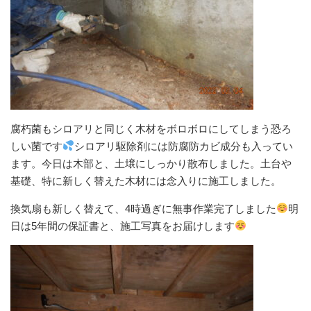
腐朽菌もシロアリと同じく木材をボロボロにしてしまう恐ろ
しい菌です
シロアリ駆除剤には防腐防カビ成分も入ってい
ます。今日は木部と、土壌にしっかり散布しました。土台や
基礎、特に新しく替えた木材には念入りに施工しました。
換気扇も新しく替えて、4時過ぎに無事作業完了しました
明
日は5年間の保証書と、施工写真をお届けします