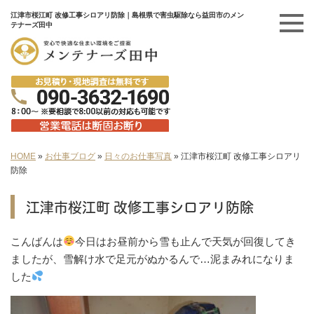
江津市桜江町 改修工事シロアリ防除｜島根県で害虫駆除なら益田市のメン
テナーズ田中
HOME
»
お仕事ブログ
»
日々のお仕事写真
»
江津市桜江町 改修工事シロアリ
防除
江津市桜江町 改修工事シロアリ防除
こんばんは
今日はお昼前から雪も止んで天気が回復してき
ましたが、雪解け水で足元がぬかるんで…泥まみれになりま
した