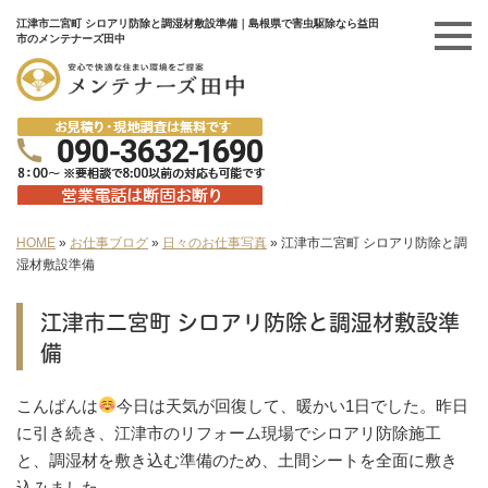
江津市二宮町 シロアリ防除と調湿材敷設準備｜島根県で害虫駆除なら益田
市のメンテナーズ田中
HOME
»
お仕事ブログ
»
日々のお仕事写真
»
江津市二宮町 シロアリ防除と調
湿材敷設準備
江津市二宮町 シロアリ防除と調湿材敷設準
備
こんばんは
今日は天気が回復して、暖かい1日でした。昨日
に引き続き、江津市のリフォーム現場でシロアリ防除施工
と、調湿材を敷き込む準備のため、土間シートを全面に敷き
込みました。