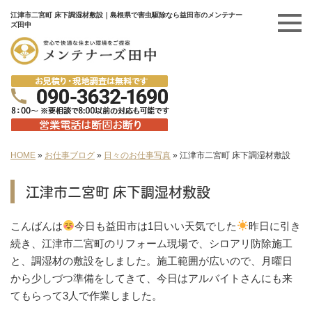
江津市二宮町 床下調湿材敷設｜島根県で害虫駆除なら益田市のメンテナー
ズ田中
HOME
»
お仕事ブログ
»
日々のお仕事写真
»
江津市二宮町 床下調湿材敷設
江津市二宮町 床下調湿材敷設
こんばんは
今日も益田市は1日いい天気でした
昨日に引き
続き、江津市二宮町のリフォーム現場で、シロアリ防除施工
と、調湿材の敷設をしました。施工範囲が広いので、月曜日
から少しづつ準備をしてきて、今日はアルバイトさんにも来
てもらって3人で作業しました。