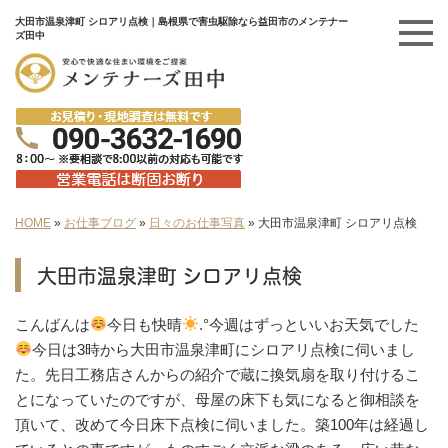
大田市温泉津町 シロアリ点検｜島根県で害虫駆除なら益田市のメンテナー
ズ田中
HOME
»
お仕事ブログ
»
日々のお仕事写真
»
大田市温泉津町 シロアリ点検
大田市温泉津町 シロアリ点検
こんばんは
今日も快晴
.°今週はずっといいお天気でした
今日は3時から大田市温泉津町にシロアリ点検に伺いまし
た。先日工務店さんからの紹介で蔵に換気扇を取り付けるこ
とになっていたのですが、母屋の床下も気になると御相談を
頂いて、改めて今日床下点検に伺いました。築100年は経過し