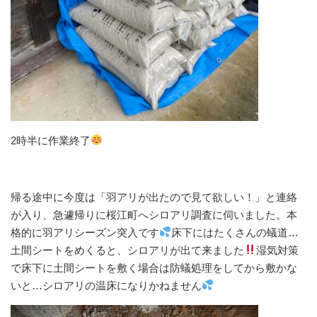
2時半に作業終了
帰る途中に今度は「羽アリが出たので見て欲しい！」と連絡
が入り、急遽帰りに桜江町へシロアリ調査に伺いました。本
格的に羽アリシーズン突入です
床下にはたくさんの蟻道…
土間シートをめくると、シロアリが出て来ました
湿気対策
で床下に土間シートを敷く場合は防蟻処理をしてから敷かな
いと…シロアリの温床になりかねません