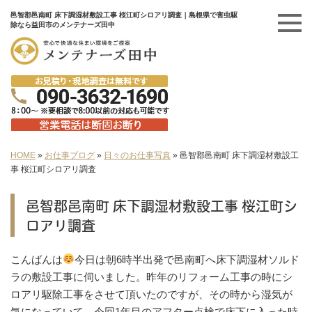
邑智郡邑南町 床下調湿材敷設工事 桜江町シロアリ調査｜島根県で害虫駆
除なら益田市のメンテナーズ田中
HOME
»
お仕事ブログ
»
日々のお仕事写真
»
邑智郡邑南町 床下調湿材敷設工
事 桜江町シロアリ調査
邑智郡邑南町 床下調湿材敷設工事 桜江町シ
ロアリ調査
こんばんは
今日は朝6時半出発で邑南町へ床下調湿材ソルド
ラの敷設工事に伺いました。昨年のリフォーム工事の時にシ
ロアリ駆除工事をさせて頂いたのですが、その時から湿気が
気になっていて…今回1年目のアフター点検で床下に入った時