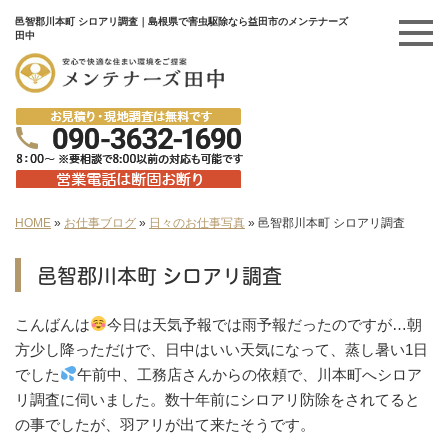
邑智郡川本町 シロアリ調査｜島根県で害虫駆除なら益田市のメンテナーズ
田中
HOME
»
お仕事ブログ
»
日々のお仕事写真
»
邑智郡川本町 シロアリ調査
邑智郡川本町 シロアリ調査
こんばんは
今日は天気予報では雨予報だったのですが…朝
方少し降っただけで、日中はいい天気になって、蒸し暑い1日
でした
午前中、工務店さんからの依頼で、川本町へシロア
リ調査に伺いました。数十年前にシロアリ防除をされてると
の事でしたが、羽アリが出て来たそうです。