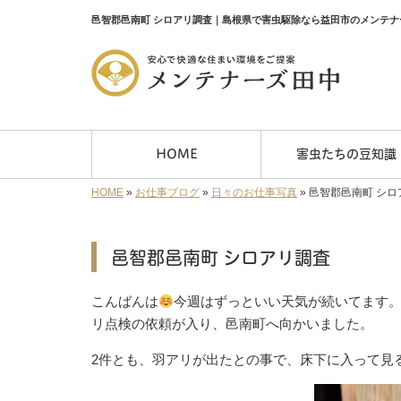
邑智郡邑南町 シロアリ調査｜島根県で害虫駆除なら益田市のメンテナ
HOME
害虫たちの豆知識
HOME
»
お仕事ブログ
»
日々のお仕事写真
»
邑智郡邑南町 シロ
邑智郡邑南町 シロアリ調査
こんばんは
今週はずっといい天気が続いてます。
リ点検の依頼が入り、邑南町へ向かいました。
2件とも、羽アリが出たとの事で、床下に入って見