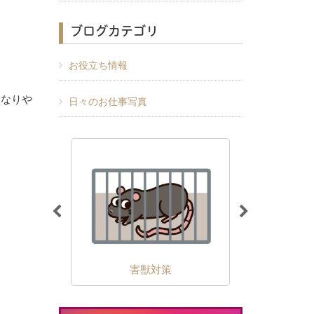
ブログカテゴリ
お役立ち情報
になりや
日々のお仕事写真
除
害獣対策
外壁の苔・