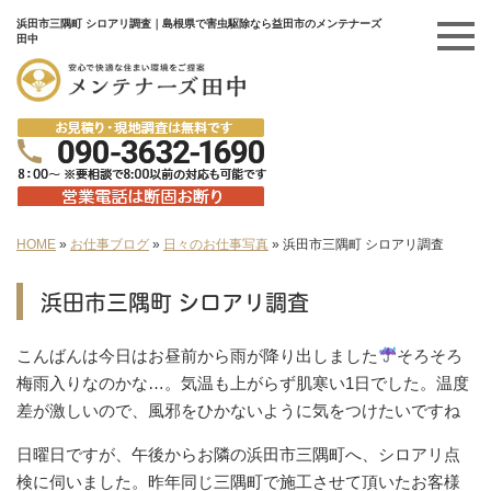
浜田市三隅町 シロアリ調査｜島根県で害虫駆除なら益田市のメンテナーズ
田中
HOME
»
お仕事ブログ
»
日々のお仕事写真
»
浜田市三隅町 シロアリ調査
浜田市三隅町 シロアリ調査
こんばんは今日はお昼前から雨が降り出しました
そろそろ
梅雨入りなのかな…。気温も上がらず肌寒い1日でした。温度
差が激しいので、風邪をひかないように気をつけたいですね
日曜日ですが、午後からお隣の浜田市三隅町へ、シロアリ点
検に伺いました。昨年同じ三隅町で施工させて頂いたお客様