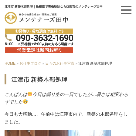
江津市 新築木部処理｜島根県で害虫駆除なら益田市のメンテナーズ田中
HOME
»
お仕事ブログ
»
日々のお仕事写真
»
江津市 新築木部処理
江津市 新築木部処理
こんばんは
今日は曇り空の一日でしたが…暑さは相変わら
ずでした
今日も大移動…。午前中は江津市内で、新築の木部処理をし
ました。