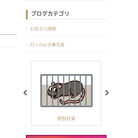
ブログカテゴリ
お役立ち情報
日々のお仕事写真
除
害獣対策
外壁の苔・