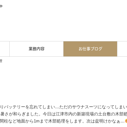
中
業務内容
お仕事ブログ
理
りバッテリーを忘れてしまい…ただのサウナスーツになってしまい
て暑さが和らぎました。今日は江津市内の新築現場の土台敷の木部
間柱など地面から1mまで木部処理をします。次は盆明けかなぁ…