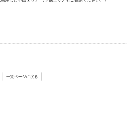
一覧ページに戻る
外壁の苔・藻クリーニング
害虫駆