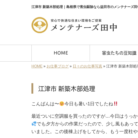
江津市 新築木部処理｜島根県で害虫駆除なら益田市のメンテナーズ田
HOME
害虫たちの豆知識
HOME
»
お仕事ブログ
»
日々のお仕事写真
»
江津市 新築木部処
江津市 新築木部処理
こんばんは〜
今日も暑い1日でしたね
最近ついに空調服を買ったのですが…今日はうっか
‬でも夕方からの作業だったので、少し風もあっ
いました。この後棟上げをしてから、もう一度柱や