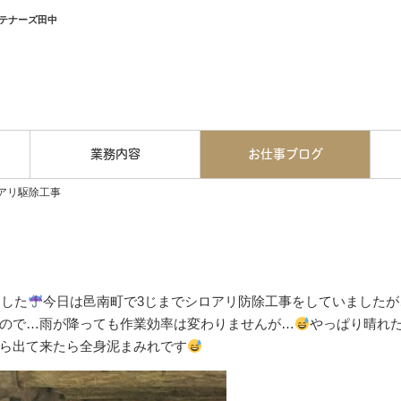
テナーズ田中
業務内容
お仕事ブログ
アリ駆除工事
ました
今日は邑南町で3じまでシロアリ防除工事をしていましたが
ので…雨が降っても作業効率は変わりませんが…
やっぱり晴れ
ら出て来たら全身泥まみれです