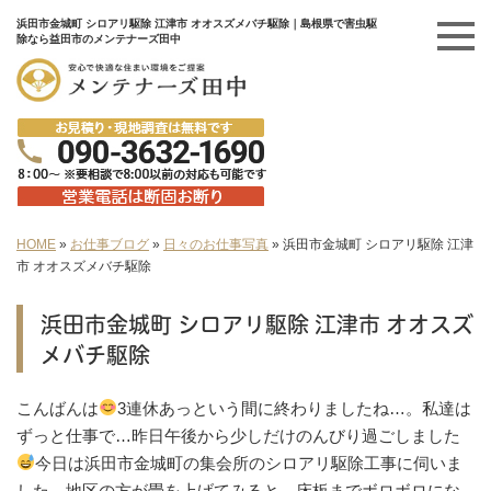
浜田市金城町 シロアリ駆除 江津市 オオスズメバチ駆除｜島根県で害虫駆
除なら益田市のメンテナーズ田中
HOME
»
お仕事ブログ
»
日々のお仕事写真
»
浜田市金城町 シロアリ駆除 江津
市 オオスズメバチ駆除
浜田市金城町 シロアリ駆除 江津市 オオスズ
メバチ駆除
こんばんは
3連休あっという間に終わりましたね…。私達は
ずっと仕事で…昨日午後から少しだけのんびり過ごしました
今日は浜田市金城町の集会所のシロアリ駆除工事に伺いま
した。地区の方が畳を上げてみると…床板までボロボロにな