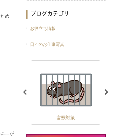
ブログカテゴリ
るため
お役立ち情報
日々のお仕事写真
除
害獣対策
外壁の苔・
裏に上が