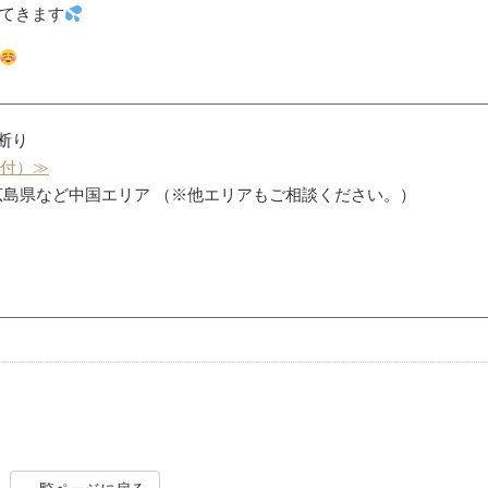
てきます
お断り
受付）≫
広島県など中国エリア （※他エリアもご相談ください。）