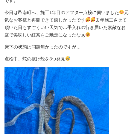
です。
今日は邑南町へ、施工1年目のアフター点検に伺いました
元
気なお客様と再開できて嬉しかったです
去年施工させて
頂いた日もすごくいい天気で…手入れの行き届いた素敵なお
庭で美味しい紅茶をご馳走になったなぁ
床下の状態は問題無かったのですが…
点検中、蛇の抜け殻を3つ発見