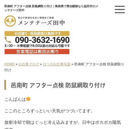
邑南町 アフター点検 防鼠網取り付け｜島根県で害虫駆除なら益田市のメ
ンテナーズ田中
HOME
»
お仕事ブログ
»
日々のお仕事写真
»
邑南町 アフター点検 防鼠網取り
付け
邑南町 アフター点検 防鼠網取り付け
こんばんは
ここのところずっといい天気がつづいてます。
放射冷却で朝はぐっと冷え込みますが、日中はポカポカ陽気