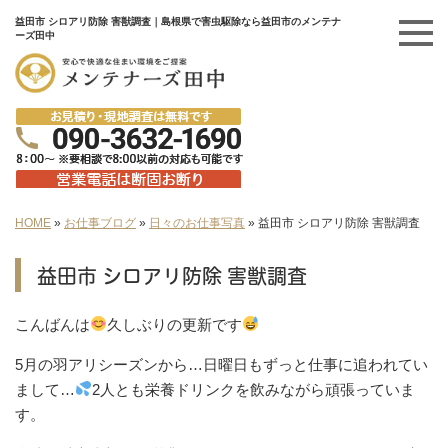
益田市 シロアリ防除 害獣調査｜島根県で害虫駆除なら益田市のメンテナ
ーズ田中
HOME
»
お仕事ブログ
»
日々のお仕事写真
»
益田市 シロアリ防除 害獣調査
益田市 シロアリ防除 害獣調査
こんばんは
久しぶりの更新です
5月の羽アリシーズンから…日曜日もずっと仕事に追われてい
まして…
2人とも栄養ドリンクを飲みながら頑張っていま
す。