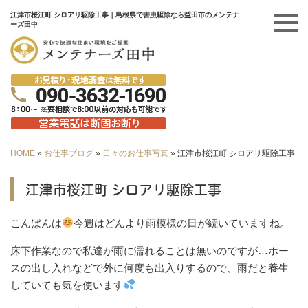
江津市桜江町 シロアリ駆除工事｜島根県で害虫駆除なら益田市のメンテナ
ーズ田中
HOME
»
お仕事ブログ
»
日々のお仕事写真
»
江津市桜江町 シロアリ駆除工事
江津市桜江町 シロアリ駆除工事
こんばんは
今週はどんより雨模様の日が続いていますね。
床下作業なので私達が雨に濡れることは無いのですが…ホー
スの出し入れなどで外に何度も出入りするので、雨だと養生
していても気を使います