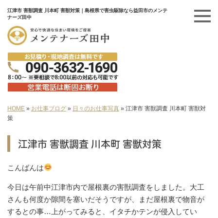
江津市 害獣調査 川本町 害獣対策｜島根県で害虫駆除なら益田市のメンテ
ナーズ田中
HOME
»
お仕事ブログ
»
日々のお仕事写真
»
江津市 害獣調査 川本町 害獣対
策
江津市 害獣調査 川本町 害獣対策
こんばんは
今日は午前中江津市内で屋根裏の害獣調査をしました。大工
さんも何度か隙間を塞いだそうですが、まだ屋根裏で物音が
するとの事…上がってみると、イタチかテンが侵入してい