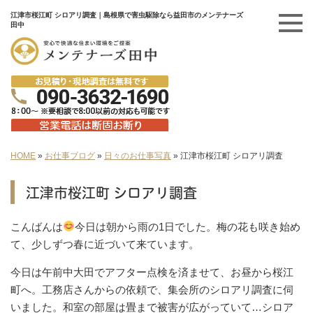
江津市桜江町 シロアリ調査｜島根県で害虫駆除なら益田市のメンテナーズ
田中
HOME
»
お仕事ブログ
»
日々のお仕事写真
»
江津市桜江町 シロアリ調査
江津市桜江町 シロアリ調査
こんばんは
今日は朝から雨の1日でした。梅の花も咲き始め
て、少しずつ春に近づいて来ています。
今日は午前中大田でアフター点検を済ませて、お昼から桜江
町へ。工務店さんからの依頼で、集会所のシロアリ調査に伺
いました。和室の部屋は畳まで被害が広がっていて…シロア