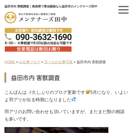
益田市内 害獣調査｜島根県で害虫駆除なら益田市のメンテナーズ田中
HOME
»
お仕事ブログ
»
日々のお仕事写真
»
益田市内 害獣調査
益田市内 害獣調査
こんばんは
久しぶりのブログ更新です
5月になり、いよい
よ羽アリが出る時期になりました
羽アリのお問い合わせも頂いていますが、まだまだ獣の相談
も多いです。