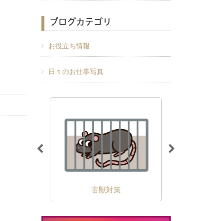
ブログカテゴリ
お役立ち情報
日々のお仕事写真
除
害獣対策
外壁の苔・