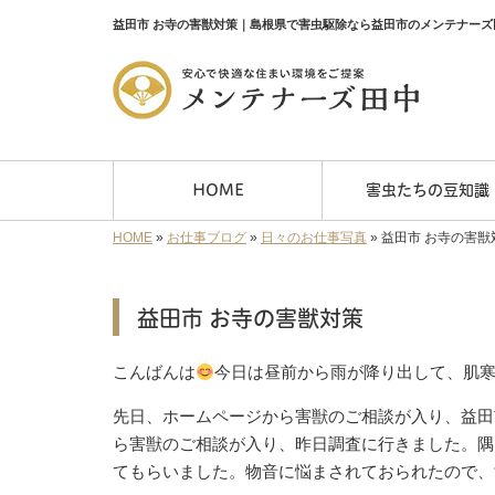
益田市 お寺の害獣対策｜島根県で害虫駆除なら益田市のメンテナーズ
HOME
害虫たちの豆知識
HOME
»
お仕事ブログ
»
日々のお仕事写真
»
益田市 お寺の害獣
益田市 お寺の害獣対策
こんばんは
今日は昼前から雨が降り出して、肌寒
先日、ホームページから害獣のご相談が入り、益田
ら害獣のご相談が入り、昨日調査に行きました。隅
てもらいました。物音に悩まされておられたので、