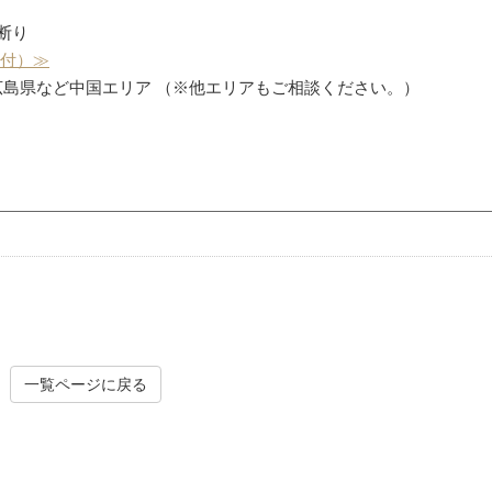
お断り
受付）≫
広島県など中国エリア （※他エリアもご相談ください。）
一覧ページに戻る
外壁の苔・藻クリーニング
害虫駆