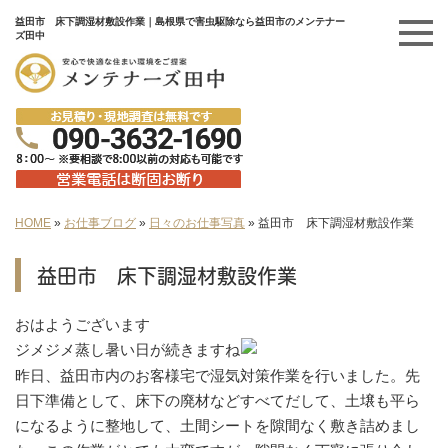
益田市 床下調湿材敷設作業｜島根県で害虫駆除なら益田市のメンテナー
ズ田中
HOME
»
お仕事ブログ
»
日々のお仕事写真
»
益田市 床下調湿材敷設作業
益田市 床下調湿材敷設作業
おはようございます
ジメジメ蒸し暑い日が続きますね
昨日、益田市内のお客様宅で湿気対策作業を行いました。先
日下準備として、床下の廃材などすべてだして、土壌も平ら
になるように整地して、土間シートを隙間なく敷き詰めまし