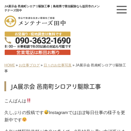
JA展示会 邑南町シロアリ駆除工事｜島根県で害虫駆除なら益田市のメン
テナーズ田中
HOME
»
お仕事ブログ
»
日々のお仕事写真
»
JA展示会 邑南町シロアリ駆除工
事
JA展示会 邑南町シロアリ駆除工事
こんばんは
久しぶりの投稿です
Instagramではほぼ毎日仕事の様子を更
新中です