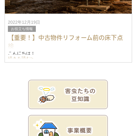
2022年12月19日
お役立ち情報
【重要！】中古物件リフォーム前の床下点
検
こんにちは！
島根県にて害虫・害獣駆除を行っておりますメンテナーズ
続きを読む>
田中です。
中古物件を購入し、リフォームを考えている方。
床下を覗いたことはありますか？
まだなら、専門の人間に見てもらうこと