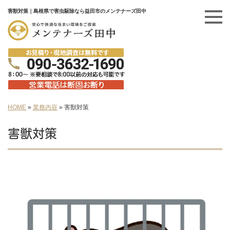
害獣対策｜島根県で害虫駆除なら益田市のメンテナーズ田中
HOME
»
業務内容
»
害獣対策
害獣対策